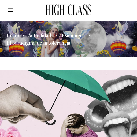
Inicio
•
Actualidad
•
Psicología
•
El paradigma de la tolerancia