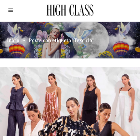
Inicio
•
Posts con etiqueta "Texciclo"