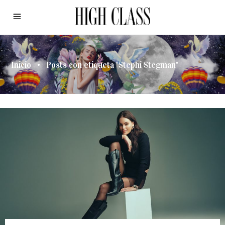
Inicio
•
Posts con etiqueta "Stephi Stegman"