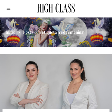
Inicio
•
Posts con etiqueta "red femenina"