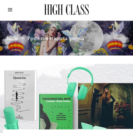
Inicio
•
Posts con etiqueta "poesía"