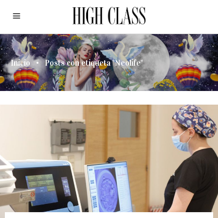
Inicio
•
Posts con etiqueta "Neolife"