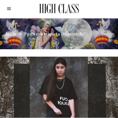
Inicio
•
Posts con etiqueta "Missmaella"