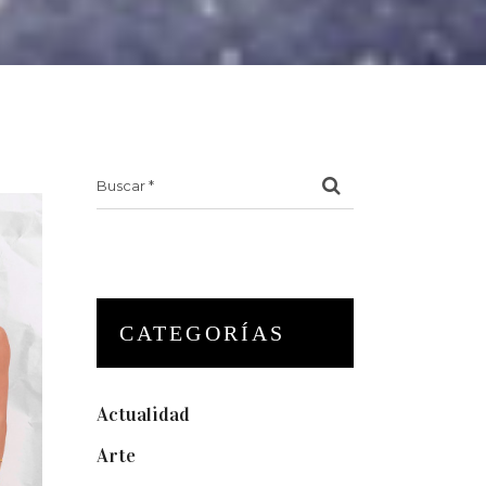
Search
for:
CATEGORÍAS
Actualidad
(175)
Arte
(74)