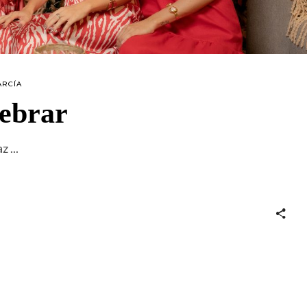
ARCÍA
lebrar
az