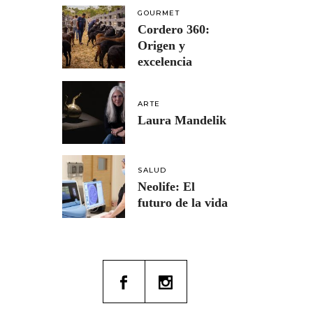
GOURMET
Cordero 360:
Origen y
excelencia
ARTE
Laura Mandelik
SALUD
Neolife: El
futuro de la vida