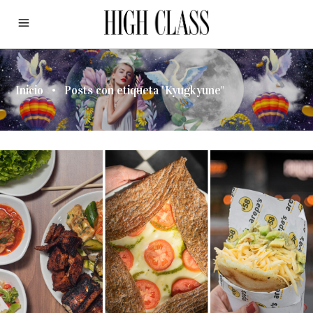
Inicio
•
Posts con etiqueta "Kyugkyune"