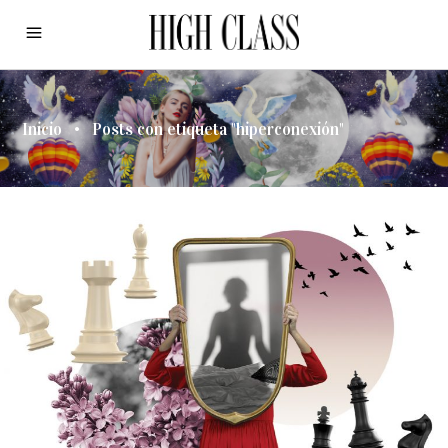
Inicio
•
Posts con etiqueta "hiperconexión"