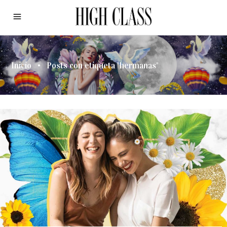
Inicio
•
Posts con etiqueta "hermanas"