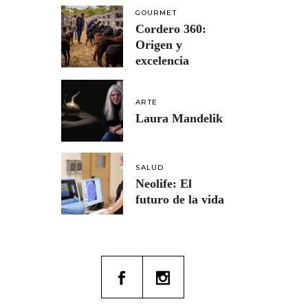
GOURMET
Cordero 360:
Origen y
excelencia
ARTE
Laura Mandelik
SALUD
Neolife: El
futuro de la vida