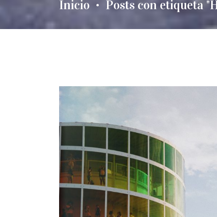
Inicio
Posts con etiqueta "
•