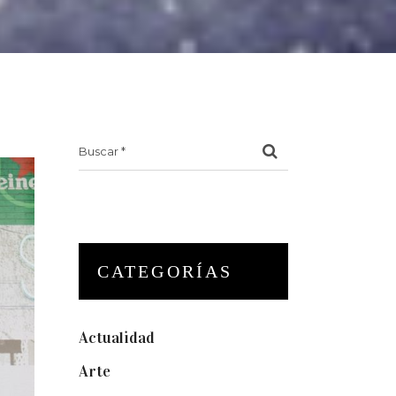
Search
for:
CATEGORÍAS
Actualidad
(175)
Arte
(74)