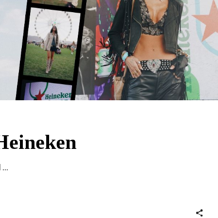
 Heineken
l