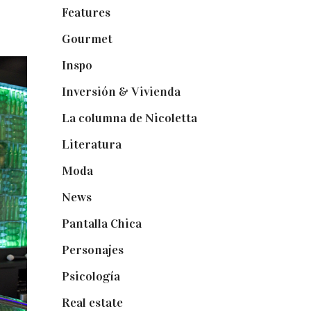
Features
(29)
Gourmet
(102)
Inspo
(32)
Inversión & Vivienda
(5)
La columna de Nicoletta
(5)
Literatura
(1)
Moda
(84)
News
(24)
Pantalla Chica
(22)
Personajes
(9)
Psicología
(60)
Real estate
(7)