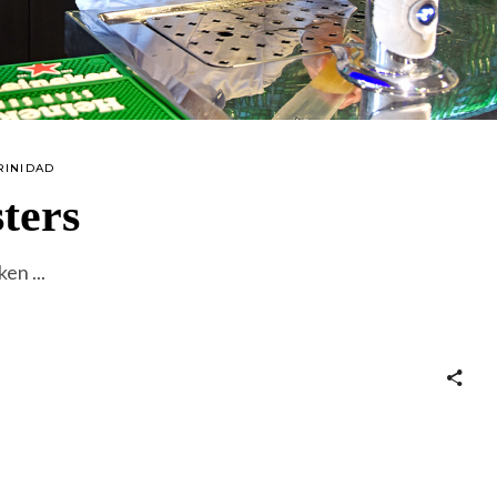
RINIDAD
ters
eken