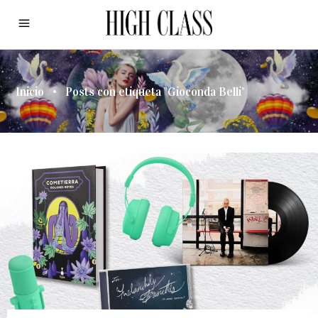
Inicio
•
Posts con etiqueta "Gioconda Belli"