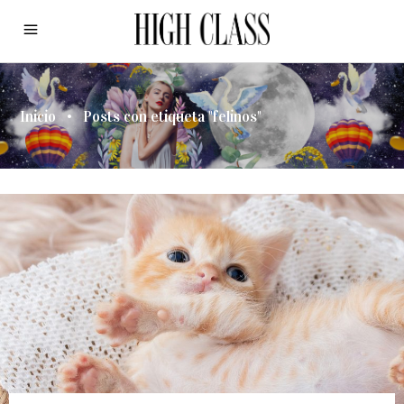
Inicio
•
Posts con etiqueta "felinos"