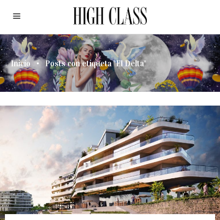
Inicio
•
Posts con etiqueta "El Delta"