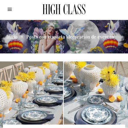
Inicio
•
Posts con etiqueta "decoración de eventos"