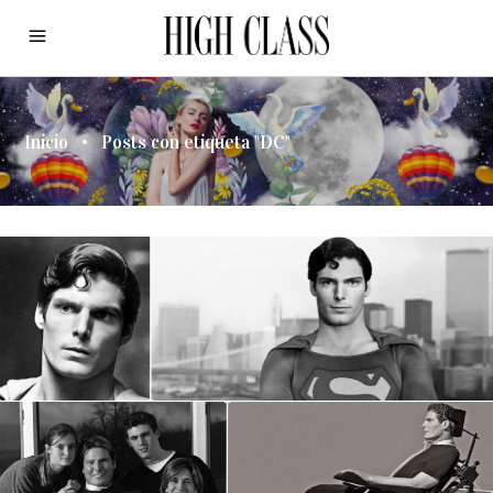
Inicio
•
Posts con etiqueta "DC"