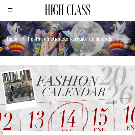
Inicio
•
Posts con etiqueta "circuito de la moda"