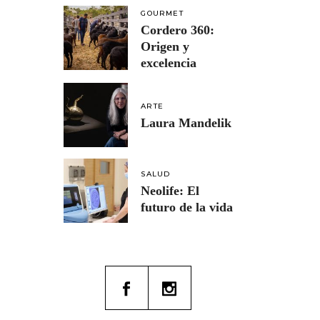
GOURMET
Cordero 360:
Origen y
excelencia
ARTE
Laura Mandelik
SALUD
Neolife: El
futuro de la vida