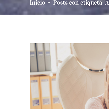
Inicio
Posts con etiqueta "A
•