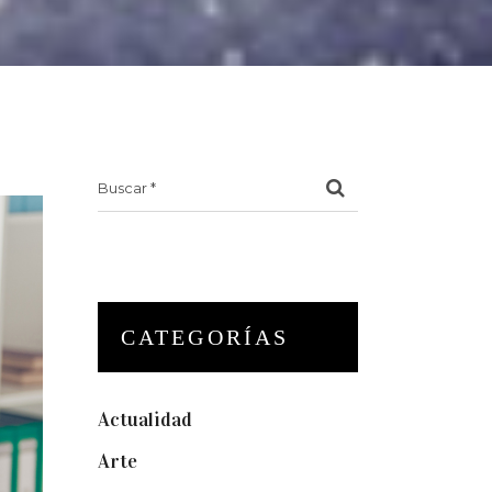
Search
for:
CATEGORÍAS
Actualidad
(175)
Arte
(74)