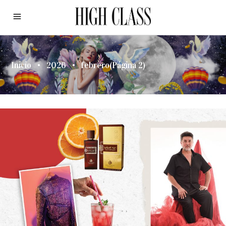
Inicio
•
2026
•
febrero
(Página 2)