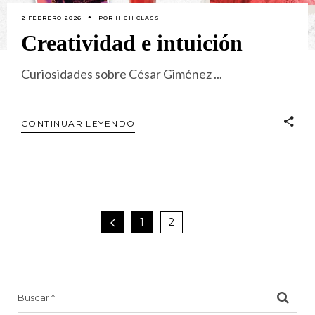
2 FEBRERO 2026
POR
HIGH CLASS
Creatividad e intuición
Curiosidades sobre César Giménez
CONTINUAR LEYENDO
1
2
Search
for: