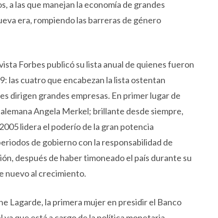
ros, a las que manejan la economía de grandes
 nueva era, rompiendo las barreras de género
vista Forbes publicó su lista anual de quienes fueron
: las cuatro que encabezan la lista ostentan
ntes dirigen grandes empresas. En primer lugar de
er alemana Angela Merkel; brillante desde siempre,
2005 lidera el poderío de la gran potencia
eriodos de gobierno con la responsabilidad de
egión, después de haber timoneado el país durante su
de nuevo al crecimiento.
ne Lagarde, la primera mujer en presidir el Banco
l ya que está a cargo de la política monetaria