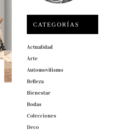
CATEGORÍAS
Actualidad
(175)
Arte
(74)
Automovilismo
(5)
Belleza
(32)
Bienestar
(19)
Bodas
(73)
Colecciones
(22)
Deco
(75)