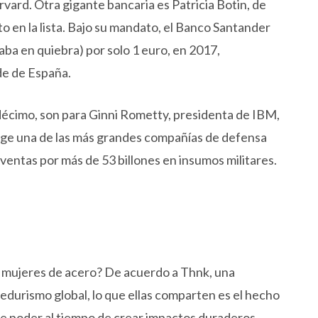
vard. Otra gigante bancaria es Patricia Botin, de
o en la lista. Bajo su mandato, el Banco Santander
ba en quiebra) por solo 1 euro, en 2017,
de de España.
décimo, son para Ginni Rometty, presidenta de IBM,
rige una de las más grandes compañías de defensa
entas por más de 53 billones en insumos militares.
 mujeres de acero? De acuerdo a Thnk, una
urismo global, lo que ellas comparten es el hecho
e poder al tiempo de crear impactos duraderos.