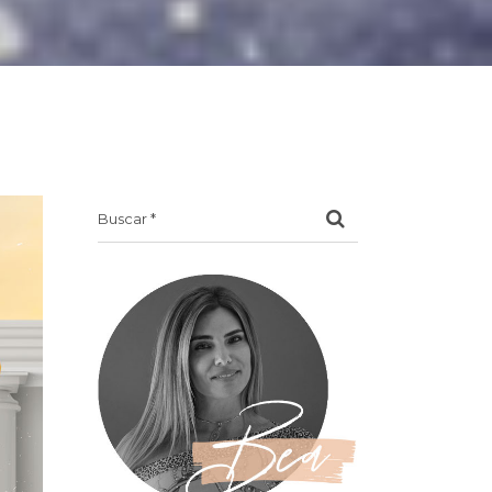
Search
for: