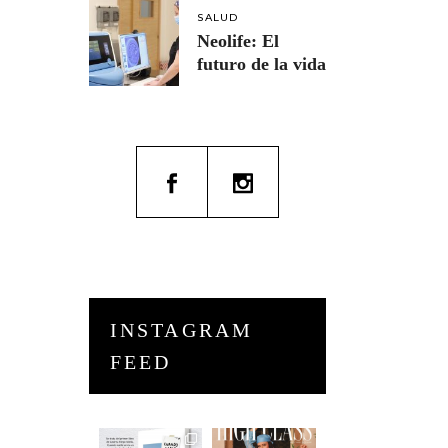
SALUD
Neolife: El
futuro de la vida
INSTAGRAM
FEED