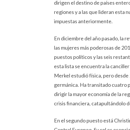
dirigen el destino de países ente
regiones y a las que lideran esta
impuestas anteriormente.
En diciembre del año pasado, la re
las mujeres más poderosas de 2019
puestos políticos y las seis resta
esta lista se encuentra la cancill
Merkel estudió física, pero desde 
germánica. Ha transitado cuatro p
dirigir la mayor economía de la r
crisis financiera, catapultándolo 
En el segundo puesto está Christi
Central Europeo. Su rol es esencia