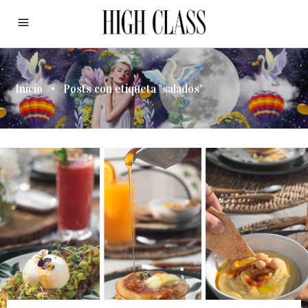
Inicio
•
Posts con etiqueta "salados"