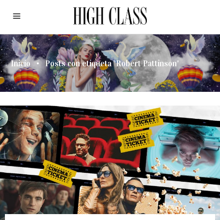
Inicio
•
Posts con etiqueta "Robert Pattinson"