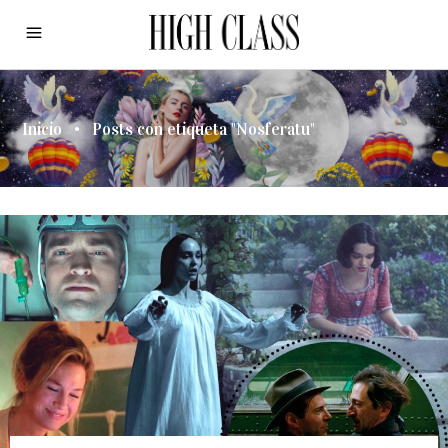
Inicio
•
Posts con etiqueta "Nosferatu"