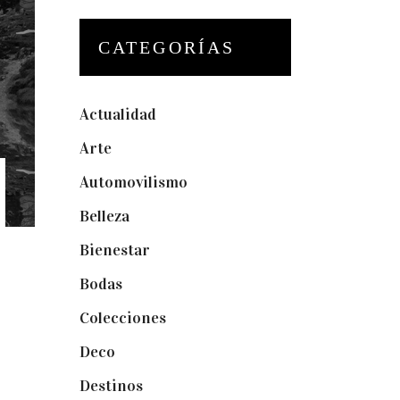
CATEGORÍAS
Actualidad
(175)
Arte
(74)
Automovilismo
(5)
Belleza
(32)
Bienestar
(19)
Bodas
(73)
Colecciones
(22)
Deco
(75)
Destinos
(6)