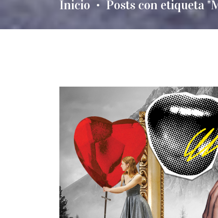
Inicio
Posts con etiqueta "
•