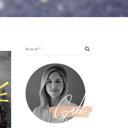
Search
for: