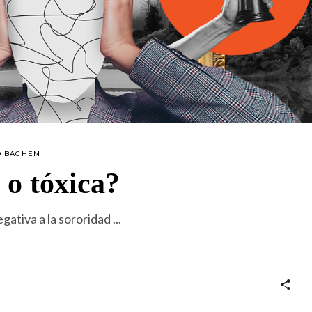
O BACHEM
 o tóxica?
gativa a la sororidad