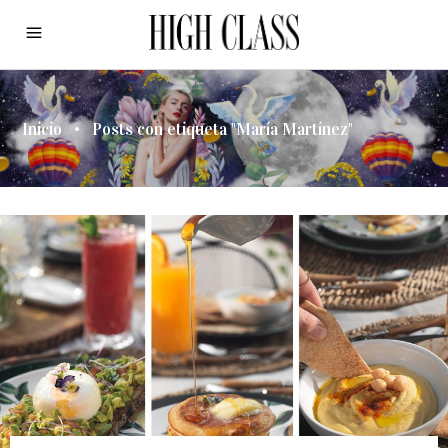
Inicio
•
Posts con etiqueta "María Martínez"