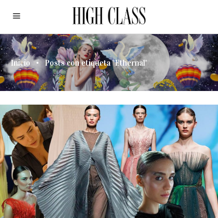
Inicio
•
Posts con etiqueta "Ethernal"