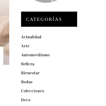
CATEGORÍAS
Actualidad
(175)
Arte
(74)
Automovilismo
(5)
Belleza
(32)
Bienestar
(19)
Bodas
(73)
Colecciones
(22)
Deco
(75)