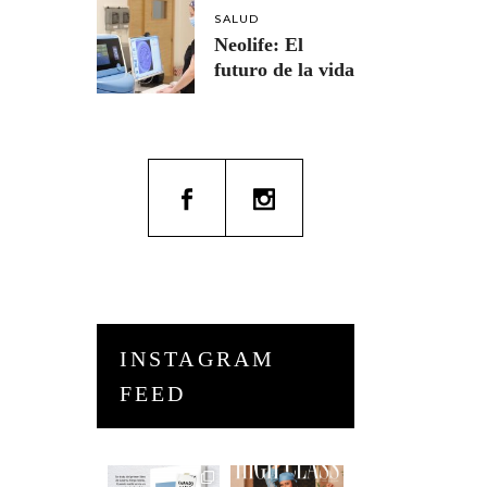
SALUD
Neolife: El
futuro de la vida
INSTAGRAM
FEED