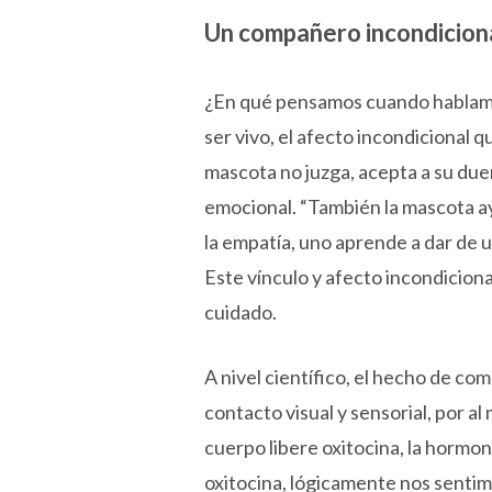
Un compañero incondicion
¿En qué pensamos cuando hablamo
ser vivo, el afecto incondicional q
mascota no juzga, acepta a su due
emocional. “También la mascota a
la empatía, uno aprende a dar de 
Este vínculo y afecto incondicion
cuidado.
A nivel científico, el hecho de co
contacto visual y sensorial, por a
cuerpo libere oxitocina, la hormona
oxitocina, lógicamente nos sentimo