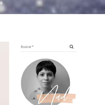
s
Search
for: