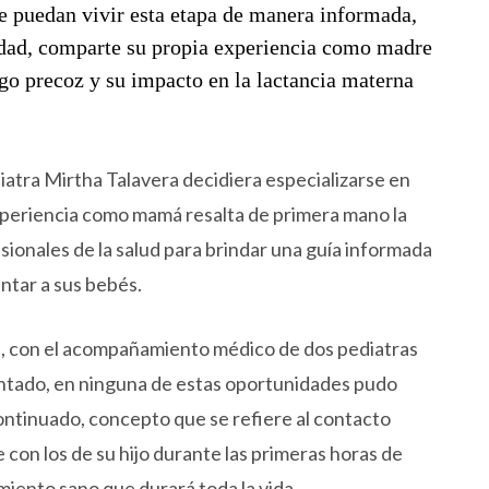
e puedan vivir esta etapa de manera informada,
nidad, comparte su propia experiencia como madre
ego precoz y su impacto en la lactancia materna
iatra Mirtha Talavera decidiera especializarse en
experiencia como mamá resalta de primera mano la
sionales de la salud para brindar una guía informada
ntar a sus bebés.
os, con el acompañamiento médico de dos pediatras
antado, en ninguna de estas oportunidades pudo
ontinuado, concepto que se refiere al contacto
e con los de su hijo durante las primeras horas de
miento sano que durará toda la vida.