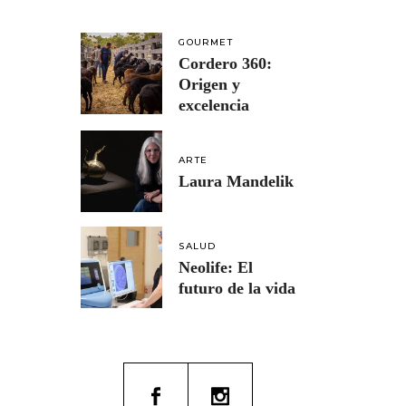
GOURMET
Cordero 360:
Origen y
excelencia
ARTE
Laura Mandelik
SALUD
Neolife: El
futuro de la vida