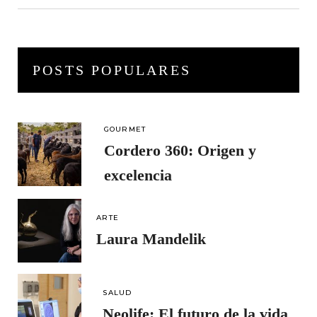
for:
POSTS POPULARES
GOURMET
Cordero 360: Origen y
excelencia
ARTE
Laura Mandelik
SALUD
Neolife: El futuro de la vida