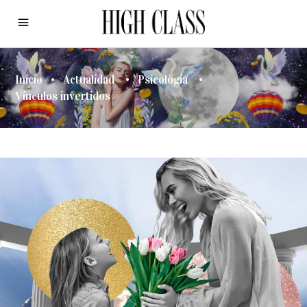
Inicio
•
Actualidad
•
Psicología
•
Vínculos invertidos